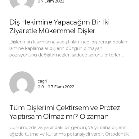
7 Ekim 2022
sağlar. Ortodontik tedavi çoğunlukla,...
Diş Hekimine Yapacağım Bir İki
Ziyaretle Mükemmel Dişler
Yapılabileceğini Duyuyorum. Bu
Dişlerin ön kısımlarına yapıştırılan ince, diş rengindeolan
Bana Düzgün Dişler Sağlamaz mı?
lamine kaplamalar dişlerin düzgün olmayan
pozisyonunu değiştirmezler, sadece sorunu örterler.
Dişler düz olduğunda ve kapanış düzeltildiğinde lamine
kaplamaların yerleştirilmesi daha kolaydır ve daha uzun
süre dayanır.
cagri
0
7 Ekim 2022
Tüm Dişlerimi Çektirsem ve Protez
Yaptırsam Olmaz mı? O zaman
Dümdüz Dişlerim Olacak!
Günümüzde 25 yaşındaki bir gencin, 75 yıl daha dişlerini
ağızda tutma ve kullanma potansiyeli vardır. Ortodontik