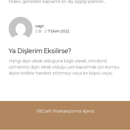
tedavi genellikle kapsamlı bir diş sağlığı planının
parçasıdır. Gerektiğinde ortodontik tedavi de dahil
olmak üzere iyi bir bakımla dişler ömür boyu dayanabilir.
cagri
0
7 Ekim 2022
Ya Dişlerim Eksilirse?
Hangi dişin eksik olduğuna bağlı olarak, ortodonti
uzmanınız dişin eksik olduğu yeri kapatmak için komşu
dişleri birlikte hareket ettirmeyi veya bir köprü veya
implant için yer açmayı seçebilir. Ortodonti uzmanı bu
durumda, diş hekiminiz ve/veya diğer diş hekimleri ile
birlikte çalışacaktır.
V8Craft Markalaştırma Ajansı