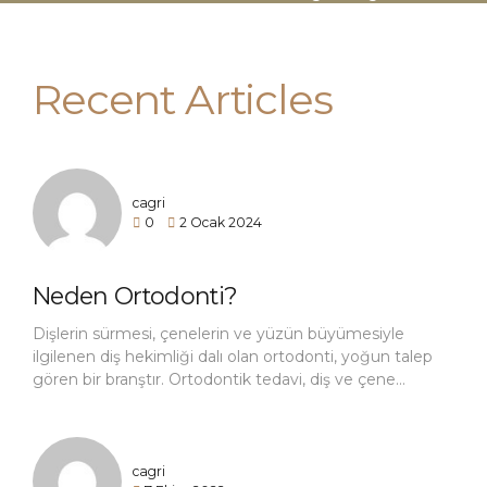
Recent Articles
cagri
0
2 Ocak 2024
Neden Ortodonti?
Dişlerin sürmesi, çenelerin ve yüzün büyümesiyle
ilgilenen diş hekimliği dalı olan ortodonti, yoğun talep
gören bir branştır. Ortodontik tedavi, diş ve çene
bozukluğunuzu düzeltir. Doğru bir şekilde ısırdığınızda
daha rahat yiyebilir, diş ve diş etlerinize daha kolay
bakım yapabilirsiniz. Tüm bu kazanımların yanı sıra
ortodontik tedavi güzel gülümsemenize de çok katkı
cagri